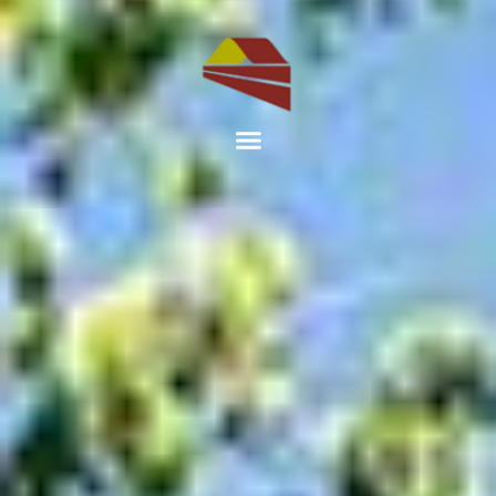
Accueil
Maisons Passives
Nos autres métiers
Nos réalisations
Qui sommes-nous ?
Nous contacter