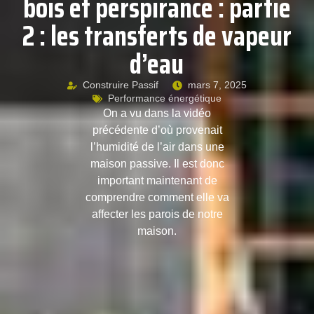
bois et perspirance : partie
2 : les transferts de vapeur
d’eau
Construire Passif
mars 7, 2025
Performance énergétique
On a vu dans la vidéo
précédente d’où provenait
l’humidité de l’air dans une
maison passive. Il est donc
important maintenant de
comprendre comment elle va
affecter les parois de notre
maison.