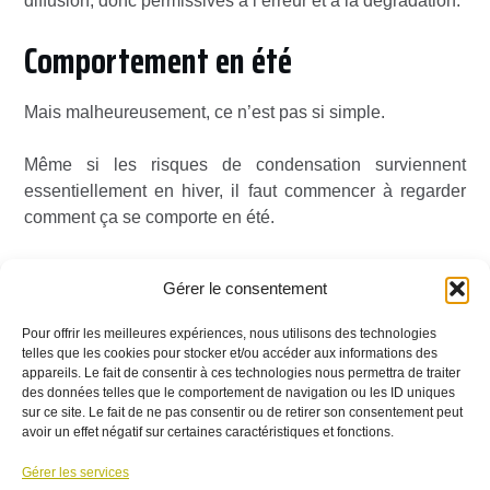
diffusion, donc permissives à l’erreur et à la dégradation.
Comportement en été
Mais malheureusement, ce n’est pas si simple.
Même si les risques de condensation surviennent
essentiellement en hiver, il faut commencer à regarder
comment ça se comporte en été.
Reprenons nos petits calculs de pression partielle de
Gérer le consentement
vapeur d’eau.
Pour offrir les meilleures expériences, nous utilisons des technologies
En été, lors d’une forte chaleur, la température de confort
telles que les cookies pour stocker et/ou accéder aux informations des
intérieur ne doit pas dépasser 25 degrés Celsius en
appareils. Le fait de consentir à ces technologies nous permettra de traiter
des données telles que le comportement de navigation ou les ID uniques
maison passive. Et à cette température, et à une humidité
sur ce site. Le fait de ne pas consentir ou de retirer son consentement peut
relative de 50 %, la pression partielle est de l’ordre de
avoir un effet négatif sur certaines caractéristiques et fonctions.
1580 Pascal.
Gérer les services