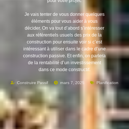
pour votre projet.
Je vais tenter de vous donner quelques
éléments pour vous aider à vous
décider. On va tout d’abord s’intéresser
aux référentiels usuels des prix de la
construction pour ensuite voir si c’est
intéressant à utiliser dans le cadre d’une
construction passive. Et enfin, on parlera
de la rentabilité d’un investissement
dans ce mode constructif.
Construire Passif
mars 7, 2025
Planification