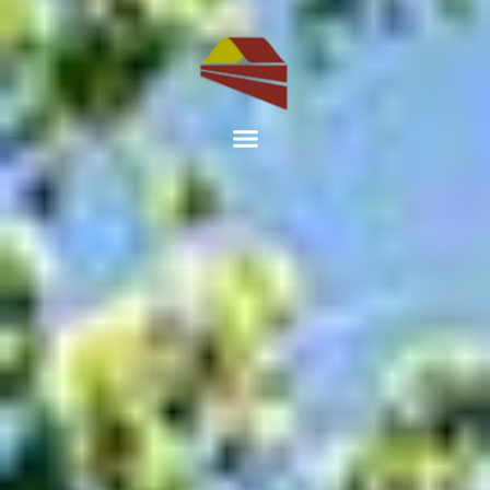
Accueil
Maisons Passives
Nos autres métiers
Nos réalisations
Qui sommes-nous ?
Nous contacter