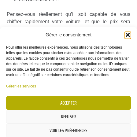
Pensez-vous réellement qu’il soit capable de vous
chiffrer rapidement votre voiture, et que le prix sera
comparable à ce que vous connaissez déjà ? Ce sera le
Gérer le consentement
prix d’un prototype, donc ça n’a pas de prix.
Pour offrir les meilleures expériences, nous utilisons des technologies
Une maison d’architecte – et encore plus une maison
telles que les cookies pour stocker et/ou accéder aux informations des
passive – c’est un
prototype
. Imaginer donner a priori le
appareils. Le fait de consentir à ces technologies nous permettra de traiter
des données telles que le comportement de navigation ou les ID uniques
coût moyen des maisons passives
n’a donc pas de
sur ce site. Le fait de ne pas consentir ou de retirer son consentement peut
sens
.
avoir un effet négatif sur certaines caractéristiques et fonctions.
Gérer les services
Ceux qui le font sans précaution :
ACCEPTER
Soit ne savent absolument pas de quoi ils parlent,
REFUSER
Soit savent pertinemment que le coût final sera très
différent de ce qu’ils annoncent,
VOIR LES PRÉFÉRENCES